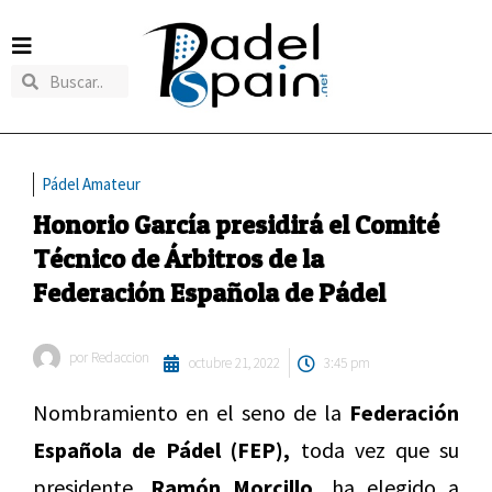
Pádel Amateur
Honorio García presidirá el Comité
Técnico de Árbitros de la
Federación Española de Pádel
por
Redaccion
octubre 21, 2022
3:45 pm
Nombramiento en el seno de la
Federación
Española de Pádel (FEP),
toda vez que su
presidente,
Ramón Morcillo,
ha elegido a