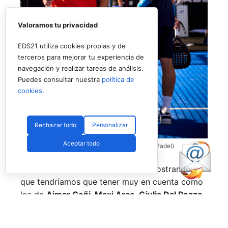
Valoramos tu privacidad
EDS21 utiliza cookies propias y de
terceros para mejorar tu experiencia de
navegación y realizar tareas de análisis.
Puedes consultar nuestra
política de
cookies
.
Rechazar todo
Personalizar
Aceptar todo
Coello y Galán, dos rivales fantásticos (Premier Padel)
Nombres propios que se han ido mostrando y
que tendríamos que tener muy en cuenta como
los de
Aimar Goñi, Maxi Arce, Giulia Dal Pozzo,
más recientemente
Javi Leal
y
Fran Guerrero
y
otros como los de
Miguel Lamperti
o
Alejandra