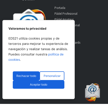
Portada
Pádel Profesional
Pádel Amateur
Pádel Internacional
Valoramos tu privacidad
Entrevistas
Material
EDS21 utiliza cookies propias y de
World Padel Awards
terceros para mejorar tu experiencia de
Contacto
navegación y realizar tareas de análisis.
Publicidad
Puedes consultar nuestra
política de
Aviso Legal
cookies
.
Rechazar todo
Personalizar
© CopyRight 2024 PadelSpain
Aceptar todo