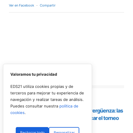
Ver en Facebook
·
Compartir
Valoramos tu privacidad
Lo más
leído
EDS21 utiliza cookies propias y de
terceros para mejorar tu experiencia de
navegación y realizar tareas de análisis.
Puedes consultar nuestra
política de
cookies
.
Rechazar todo
Personalizar