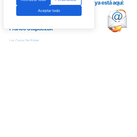
Aceptar todo
Encuesta
¿Conseguirán Ale Galán y Fede Chingotto
llegar al nº1 del ranking?