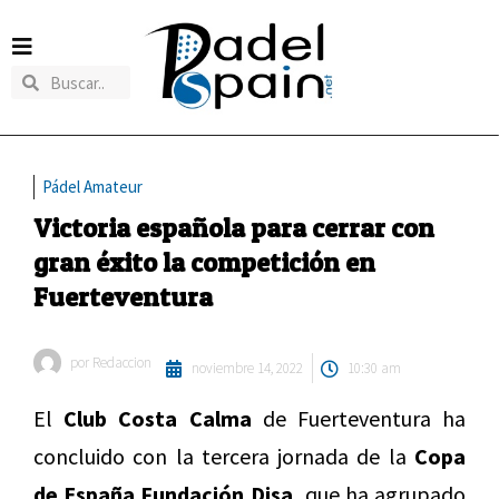
Pádel Amateur
Victoria española para cerrar con
gran éxito la competición en
Fuerteventura
por
Redaccion
noviembre 14, 2022
10:30 am
El
Club Costa Calma
de Fuerteventura ha
concluido con la tercera jornada de la
Copa
de España Fundación Disa,
que ha agrupado