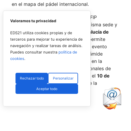
en el mapa del pádel internacional.
De forma paralela al desarrollo del FIP
Valoramos tu privacidad
Promises, la FAP organizará en la misma sede y
fechas los
Internacionales de Andalucía de
EDS21 utiliza cookies propias y de
Menores 2026
. Esta cita paralela permite
terceros para mejorar tu experiencia de
navegación y realizar tareas de análisis.
incorporar la categoría
benjamín
al evento
Puedes consultar nuestra
política de
global, completando así toda la pirámide
cookies
.
formativa.
El plazo para registrarse en la
categoría benjamín de los Internacionales de
Andalucía permanece abierto hasta el
10 de
Rechazar todo
Personalizar
agosto
a través de la web oficial de la
Aceptar todo
Federación.