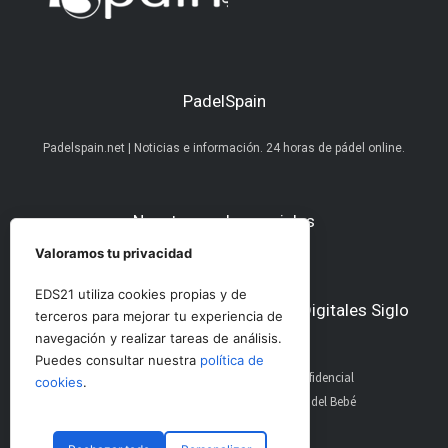
PadelSpain
Padelspain.net | Noticias e información. 24 horas de pádel online.
Nuestras redes sociales
Valoramos tu privacidad
EDS21 utiliza cookies propias y de
Otros medios del Grupo Ediciones Digitales Siglo
terceros para mejorar tu experiencia de
21
navegación y realizar tareas de análisis.
Puedes consultar nuestra
política de
AltoDirectivo
GolfConfidencial
cookies
.
RRHHDigital
El Diario del Bebé
The Imagine House