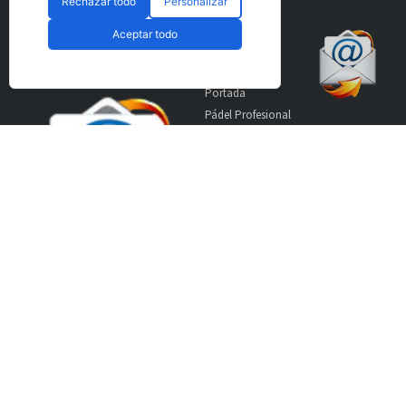
Rechazar todo
Personalizar
Suscríbete a nuestro
Secciones
Aceptar todo
boletín
Portada
Pádel Profesional
Pádel Amateur
Pádel Internacional
Entrevistas
Material
World Padel Awards
Contacto
Publicidad
Aviso Legal
© CopyRight 2024 PadelSpain