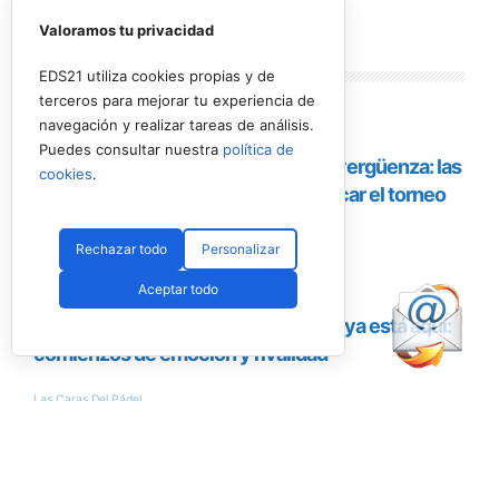
Valoramos tu privacidad
Lo más
leído
EDS21 utiliza cookies propias y de
terceros para mejorar tu experiencia de
navegación y realizar tareas de análisis.
Puedes consultar nuestra
política de
cookies
.
Rechazar todo
Personalizar
Aceptar todo