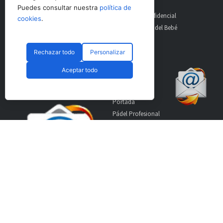
Puedes consultar nuestra
política de
AltoDirectivo
GolfConfidencial
cookies
.
RRHHDigital
El Diario del Bebé
The Imagine House
Rechazar todo
Personalizar
Suscríbete a nuestro
Secciones
Aceptar todo
boletín
Portada
Pádel Profesional
Pádel Amateur
Pádel Internacional
Entrevistas
Material
World Padel Awards
Contacto
Publicidad
Aviso Legal