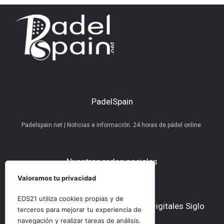
PadelSpain
Padelspain.net | Noticias e información. 24 horas de pádel online.
Nuestras redes sociales
Valoramos tu privacidad
EDS21 utiliza cookies propias y de
Otros medios del Grupo Ediciones Digitales Siglo
terceros para mejorar tu experiencia de
21
navegación y realizar tareas de análisis.