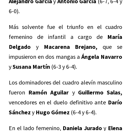
Alejandro García
y
Antonio García
(6-7, 6-4 y
6-0).
Más solvente fue el triunfo en el cuadro
femenino de infantil a cargo de
María
Delgado
y
Macarena Brejano,
que se
impusieron en dos mangas a
Ángela Navarro
y
Susana Martín
(6-3 y 6-4).
Los dominadores del cuadro alevín masculino
fueron
Ramón Aguilar
y
Guillermo Salas,
vencedores en el duelo definitivo ante
Darío
Sánchez
y
Hugo Gómez
(6-4 y 6-4).
En el lado femenino,
Daniela Jurado
y
Elena