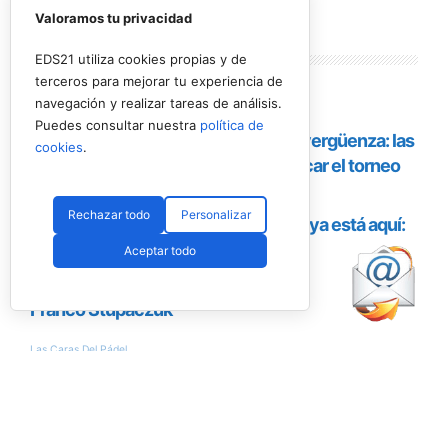
Valoramos tu privacidad
Lo más
leído
EDS21 utiliza cookies propias y de
terceros para mejorar tu experiencia de
navegación y realizar tareas de análisis.
Puedes consultar nuestra
política de
cookies
.
Rechazar todo
Personalizar
Aceptar todo