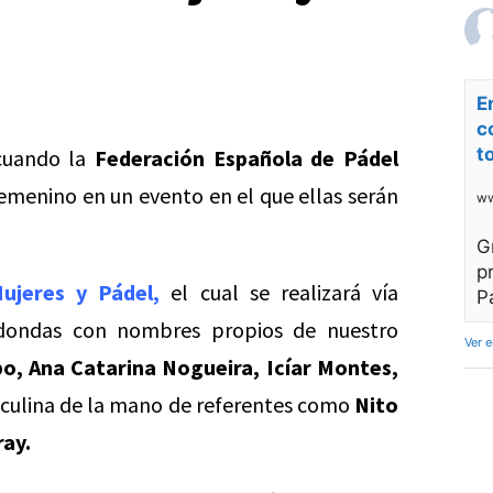
E
c
t
uando la
Federación Española de Pádel
emenino en un evento en el que ellas serán
ww
G
p
ujeres y Pádel,
el cual se realizará vía
P
edondas con nombres propios de nuestro
Ver 
po, Ana Catarina Nogueira, Icíar Montes,
culina de la mano de referentes como
Nito
ray.