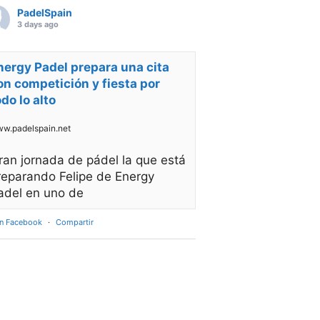
PadelSpain
3 days ago
nergy Padel prepara una cita
on competición y fiesta por
odo lo alto
w.padelspain.net
ran jornada de pádel la que está
reparando Felipe de Energy
adel en uno de
en Facebook
·
Compartir