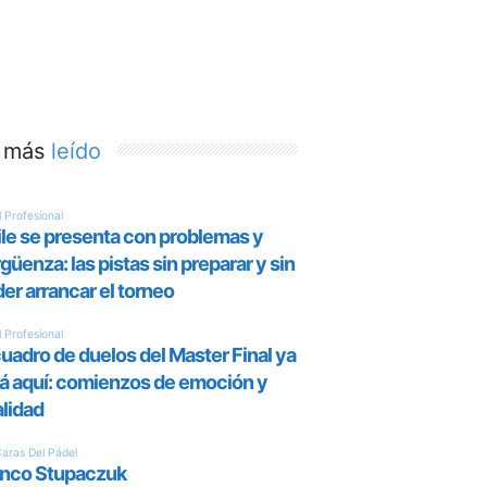
 más
leído