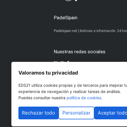
PadelSpain
Padelspain.net | Noticias e información. 24 hor
Nuestras redes sociales
Valoramos tu privacidad
Otros medios del Grupo Ediciones 
EDS21 utiliza cookies propias y de terceros para mejorar t
AltoDirectivo
GolfConfidencia
experiencia de navegación y realizar tareas de análisis.
RRHHDigital
El Diario del Be
Puedes consultar nuestra
política de cookies
.
The Imagine House
Rechazar todo
Personalizar
Aceptar tod