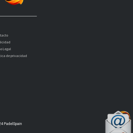
tacto
licidad
so Legal
itica de privacidad
24 PadelSpain