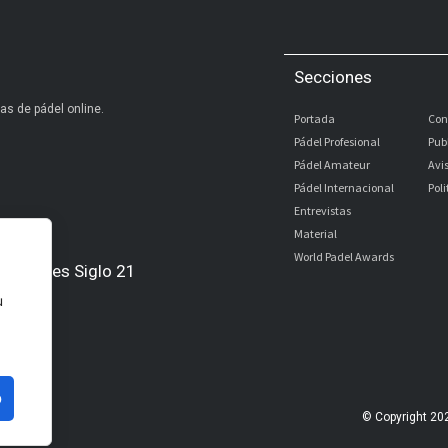
Secciones
as de pádel online.
Portada
Con
Pádel Profesional
Pub
Pádel Amateur
Avi
Pádel Internacional
Pol
Entrevistas
Material
World Padel Awards
Digitales Siglo 21
u
l
bé
o
© Copyright 20