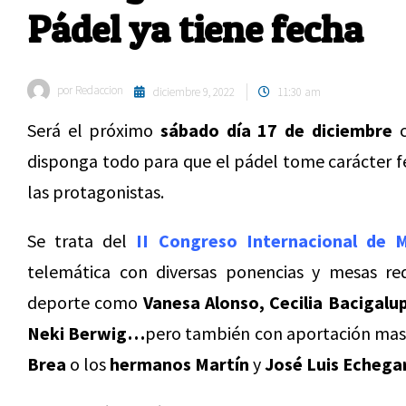
Pádel ya tiene fecha
por
Redaccion
diciembre 9, 2022
11:30 am
Será el próximo
sábado día 17 de diciembre
c
disponga todo para que el pádel tome carácter f
las protagonistas.
Se trata del
II Congreso Internacional de M
telemática con diversas ponencias y mesas r
deporte como
Vanesa Alonso, Cecilia Bacigalu
Neki Berwig…
pero también con aportación mas
Brea
o los
hermanos Martín
y
José Luis Echega