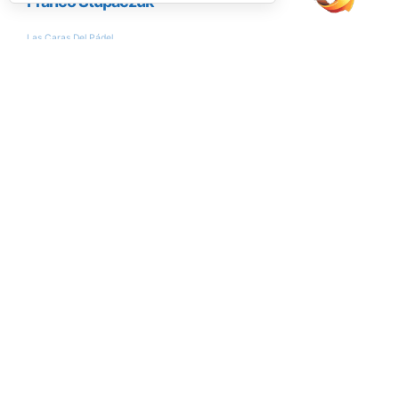
Encuesta
¿Conseguirán Ale Galán y Fede Chingotto
llegar al nº1 del ranking?
Si
No