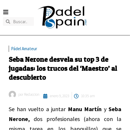
Pádel Amateur
Seba Nerone desvela su top 3 de
jugadas: los trucos del ‘Maestro’ al
descubierto
por
Redaccion
enero 9, 2023
10:35 am
Se han vuelto a juntar
Manu Martín
y
Seba
Nerone,
dos profesionales (ahora con la
misma tarea en los banquillos) que se