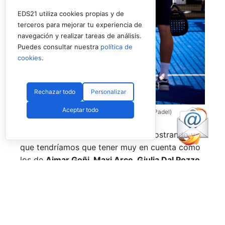
EDS21 utiliza cookies propias y de
terceros para mejorar tu experiencia de
navegación y realizar tareas de análisis.
Puedes consultar nuestra
política de
cookies
.
Rechazar todo
Personalizar
Aceptar todo
Coello y Galán, dos rivales fantásticos (Premier Padel)
Nombres propios que se han ido mostrando y
que tendríamos que tener muy en cuenta como
los de
Aimar Goñi, Maxi Arce, Giulia Dal Pozzo,
más recientemente
Javi Leal
y
Fran Guerrero
y
otros como los de
Miguel Lamperti
o
Alejandra
Salazar,
a los que siempre recordaremos, y que
están en su etapa más «disfrutona» del pádel,
pensando más en vivir cada partido al máximo