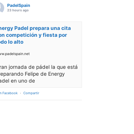
PadelSpain
23 hours ago
nergy Padel prepara una cita
on competición y fiesta por
odo lo alto
w.padelspain.net
ran jornada de pádel la que está
reparando Felipe de Energy
adel en uno de
en Facebook
·
Compartir