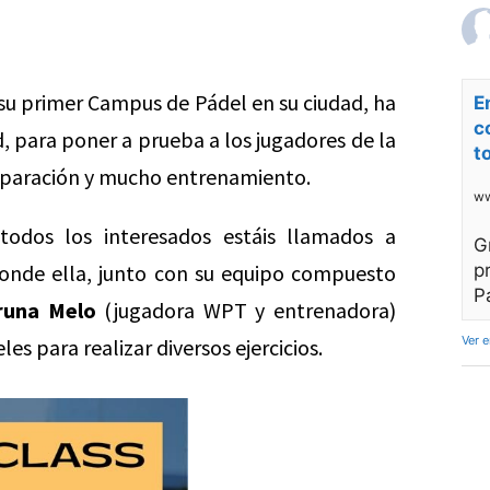
 su primer Campus de Pádel en su ciudad, ha
E
c
d, para poner a prueba a los jugadores de la
t
reparación y mucho entrenamiento.
ww
odos los interesados estáis llamados a
G
nde ella, junto con su equipo compuesto
p
P
runa Melo
(jugadora WPT y entrenadora)
Ver 
eles para realizar diversos ejercicios.