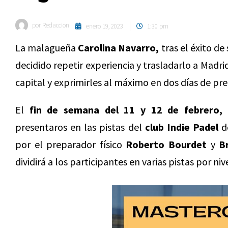
por
Redaccion
enero 19, 2023
1:30 pm
La malagueña
Carolina Navarro,
tras el éxito de
decidido repetir experiencia y trasladarlo a Madri
capital y exprimirles al máximo en dos días de p
El
fin de semana del 11 y 12 de febrero,
t
presentaros en las pistas del
club Indie Padel
do
por el preparador físico
Roberto Bourdet
y
B
dividirá a los participantes en varias pistas por niv