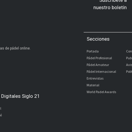
nuestro boletín
Secciones
as de pádel online.
Portada
Con
Pádel Profesional
Pub
Pádel Amateur
Avi
Pádel Internacional
Pol
Entrevistas
Material
World Padel Awards
Digitales Siglo 21
l
bé