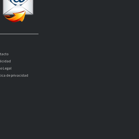
tacto
licidad
so Legal
itica de privacidad