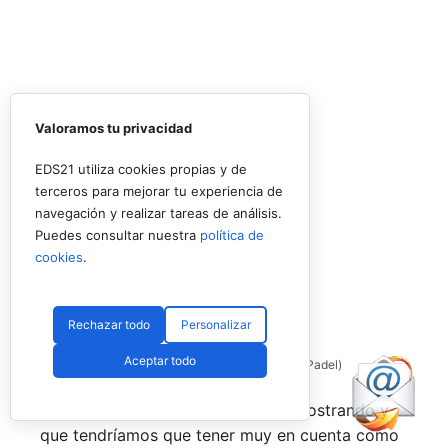
Valoramos tu privacidad
EDS21 utiliza cookies propias y de
terceros para mejorar tu experiencia de
navegación y realizar tareas de análisis.
Puedes consultar nuestra
política de
cookies
.
Rechazar todo
Personalizar
Aceptar todo
Coello y Galán, dos rivales fantásticos (Premier Padel)
Nombres propios que se han ido mostrando y
que tendríamos que tener muy en cuenta como