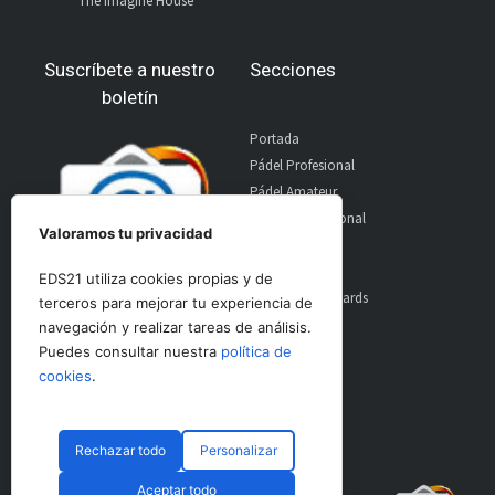
The Imagine House
Suscríbete a nuestro
Secciones
boletín
Portada
Pádel Profesional
Pádel Amateur
Pádel Internacional
Valoramos tu privacidad
Entrevistas
Material
EDS21 utiliza cookies propias y de
World Padel Awards
terceros para mejorar tu experiencia de
Contacto
navegación y realizar tareas de análisis.
Publicidad
Puedes consultar nuestra
política de
Aviso Legal
cookies
.
Rechazar todo
Personalizar
© CopyRight 2024 PadelSpain
Aceptar todo