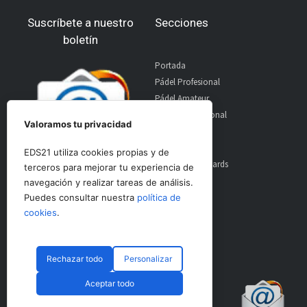
Suscríbete a nuestro
Secciones
boletín
Portada
Pádel Profesional
Pádel Amateur
Pádel Internacional
Valoramos tu privacidad
Entrevistas
Material
EDS21 utiliza cookies propias y de
World Padel Awards
terceros para mejorar tu experiencia de
Contacto
navegación y realizar tareas de análisis.
Publicidad
Puedes consultar nuestra
política de
Aviso Legal
cookies
.
Rechazar todo
Personalizar
© CopyRight 2024 PadelSpain
Aceptar todo