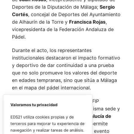
Deportes de la Diputación de Málaga;
Sergio
Cortés
, concejal de Deportes del Ayuntamiento
de Alhaurín de la Torre y
Francisca Rojas
,
vicepresidenta de la Federación Andaluza de
Pádel.
Durante el acto, los representantes
institucionales destacaron el impacto formativo
y deportivo de dar continuidad a una prueba
que no solo promueve los valores del deporte
en edades tempranas, sino que sitúa a Málaga
en el mapa del pádel internacional.
De forma paralela al desarrollo del FIP
Valoramos tu privacidad
Promises, la FAP organizará en la misma sede y
fechas los
Internacionales de Andalucía de
EDS21 utiliza cookies propias y de
Menores 2026
. Esta cita paralela permite
terceros para mejorar tu experiencia de
navegación y realizar tareas de análisis.
incorporar la categoría
benjamín
al evento