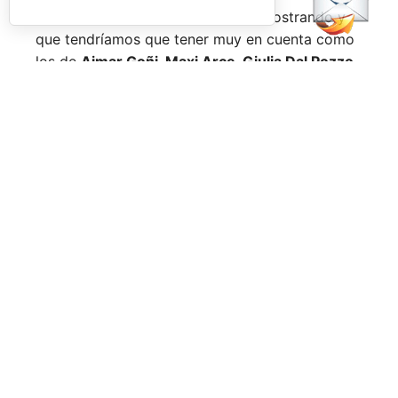
Nombres propios que se han ido mostrando y
que tendríamos que tener muy en cuenta como
los de
Aimar Goñi, Maxi Arce, Giulia Dal Pozzo,
más recientemente
Javi Leal
y
Fran Guerrero
y
otros como los de
Miguel Lamperti
o
Alejandra
Salazar,
a los que siempre recordaremos, y que
están en su etapa más «disfrutona» del pádel,
pensando más en vivir cada partido al máximo
que en los puntos o los títulos.
No por ello hemos de olvidarnos de
Arturo
Coello
y
Agustín Tapia,
que rigen con mano de
hierro el circuito pero que tienen en
Ale Galán
y
en
Fede Chingotto
a dos competidores
sublimes. Dos parejas llamadas a marcar una
época por lo difícil que es jugarles (no digamos
ya ganarles) y que cuando están en su pico de
forma, son una delicia y que, precisamente por