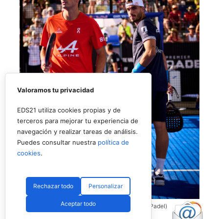
Valoramos tu privacidad
EDS21 utiliza cookies propias y de
terceros para mejorar tu experiencia de
navegación y realizar tareas de análisis.
Puedes consultar nuestra
política de
cookies
.
Rechazar todo
Personalizar
Aceptar todo
Coello y Galán, dos rivales fantásticos (Premier Padel)