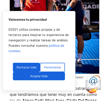
Valoramos tu privacidad
EDS21 utiliza cookies propias y de
terceros para mejorar tu experiencia de
navegación y realizar tareas de análisis.
Puedes consultar nuestra
política de
cookies
.
Rechazar todo
Personalizar
Aceptar todo
Coello y Galán, dos rivales fantásticos (Premier Padel)
Nombres propios que se han ido mostrando y
que tendríamos que tener muy en cuenta como
los de
Aimar Goñi, Maxi Arce, Giulia Dal Pozzo,
más recientemente
Javi Leal
y
Fran Guerrero
y