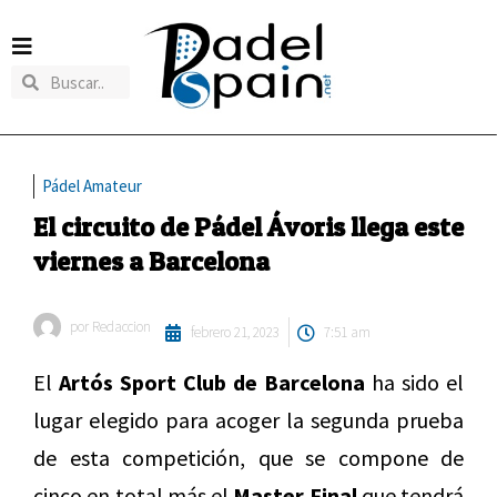
Pádel Amateur
El circuito de Pádel Ávoris llega este
viernes a Barcelona
por
Redaccion
febrero 21, 2023
7:51 am
El
Artós Sport Club de Barcelona
ha sido el
lugar elegido para acoger la segunda prueba
de esta competición, que se compone de
cinco en total más el
Master Final
que tendrá