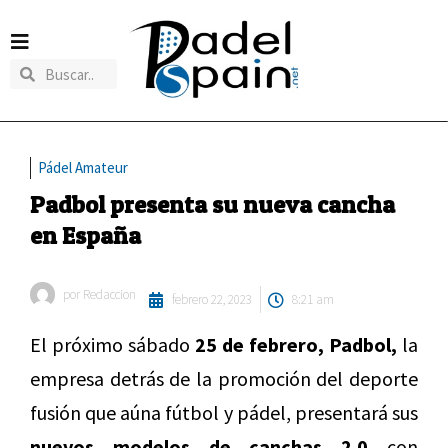
Pádel Amateur
Padbol presenta su nueva cancha
en España
por
Redaccion
febrero 22, 2023
8:21 am
El próximo sábado
25 de febrero, Padbol,
la
empresa detrás de la promoción del deporte
fusión que aúna fútbol y pádel, presentará sus
nuevos modelos de canchas 2.0
con