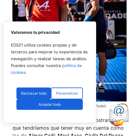
Valoramos tu privacidad
EDS21 utiliza cookies propias y de
terceros para mejorar tu experiencia de
navegación y realizar tareas de análisis.
Puedes consultar nuestra
política de
cookies
.
Rechazar todo
Personalizar
Aceptar todo
Coello y Galán, dos rivales fantásticos (Premier Padel)
Nombres propios que se han ido mostrando y
que tendríamos que tener muy en cuenta como
los de
Aimar Goñi, Maxi Arce, Giulia Dal Pozzo,