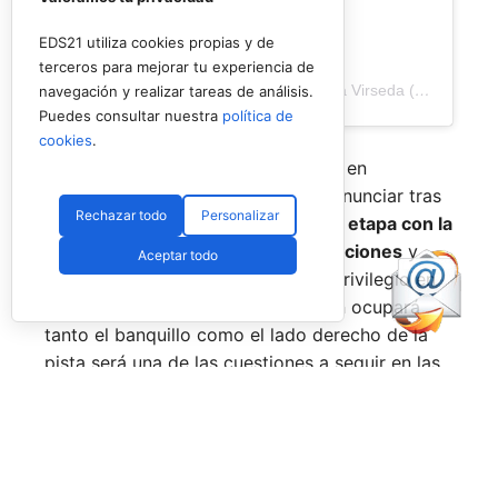
EDS21 utiliza cookies propias y de
terceros para mejorar tu experiencia de
Una publicación compartida de Veronica Virseda (@verovirseda)
navegación y realizar tareas de análisis.
Puedes consultar nuestra
política de
cookies
.
Con el mercado de parejas todavía en
movimiento y varios cambios por anunciar tras
Rechazar todo
Personalizar
el verano,
Virseda inicia una nueva etapa con la
mirada puesta en recuperar sensaciones
y
Aceptar todo
volver a pelear por posiciones de privilegio en
el circuito. La incógnita sobre quién ocupará
tanto el banquillo como el lado derecho de la
pista será una de las cuestiones a seguir en las
próximas semanas.