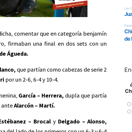
 dicha, comentar que en categoría benjamín
o, firmaban una final en dos sets con un
 de Águeda.
lanco,
que partían como cabezas de serie 2
En
ri
por un 2-6, 6-4 y 10-4.
Ch
emenina,
García – Herrera,
dupla que partía
r ante
Alarcón – Martí.
Estébanez – Brocal
y
Delgado – Alonso,
ba del lado de los primeros con un 6-3 y 6-4