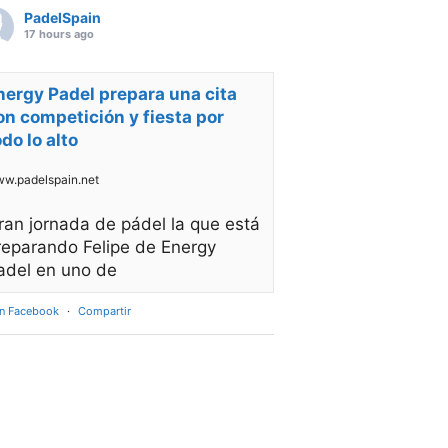
PadelSpain
17 hours ago
nergy Padel prepara una cita
on competición y fiesta por
odo lo alto
w.padelspain.net
ran jornada de pádel la que está
reparando Felipe de Energy
adel en uno de
en Facebook
·
Compartir