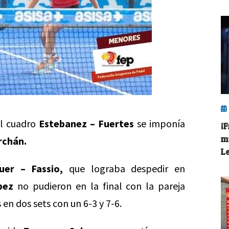
el cuadro
Estebanez – Fuertes
se imponía
¡
m
rchán.
L
uer – Fassio,
que lograba despedir en
pez
no pudieron en la final con la pareja
n dos sets con un 6-3 y 7-6.