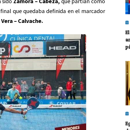
n sido
Zamora – Cabeza,
que partían como
 final que quedaba definida en el marcador
,
Vera – Calvache.
E
a
pá
E