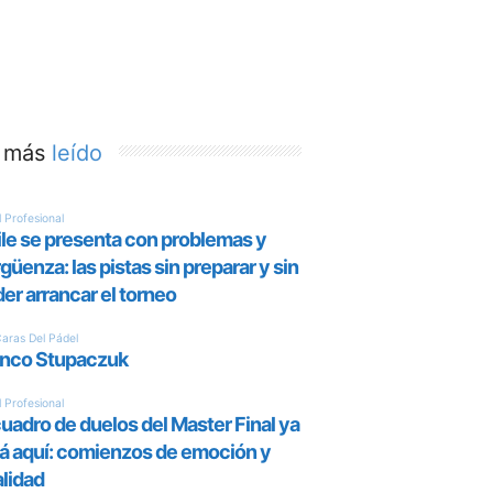
 más
leído