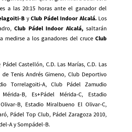
es a las 20:15 horas ante el ganador del
lagoiti-B
y
Club Pádel Indoor Alcalá.
Los
uadro,
Club Pádel Indoor Alcalá,
saltarán
ara medirse a los ganadores del cruce
Club
 Pádel Castellón,
C.D. Las Marías,
C.D. Las
ub de Tenis Andrés Gimeno, Club Deportivo
io Torrelagoiti-A, Club Pádel Zamudio
l Mérida-B, Es+Pádel Mérida-C, Estadio
Olivar-B, Estadio Miralbueno El Olivar-C,
aró, Pádel Top Club, Pádel Zaragoza 2010,
ádel-A y Sompádel-B.