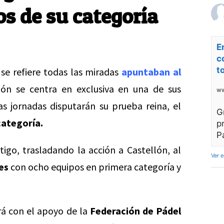
s de su categoría
E
c
t
se refiere todas las miradas
apuntaban al
ón se centra en exclusiva en una de sus
ww
as jornadas disputarán su prueba reina, el
G
categoría.
p
P
igo, trasladando la acción a Castellón, al
Ver 
es
con ocho equipos en primera categoría y
ará con el apoyo de la
Federación de Pádel