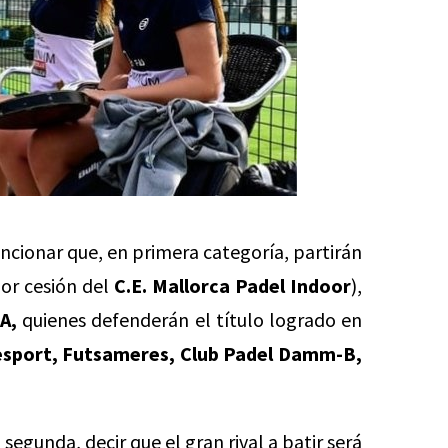
cionar que, en primera categoría, partirán
or cesión del
C.E. Mallorca Padel Indoor
),
A,
quienes defenderán el título logrado en
esport,
Futsameres,
Club Padel Damm-B,
 segunda, decir que el gran rival a batir será