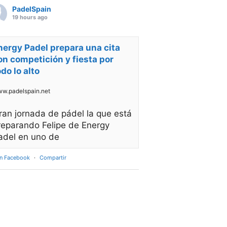
PadelSpain
19 hours ago
nergy Padel prepara una cita
on competición y fiesta por
odo lo alto
w.padelspain.net
ran jornada de pádel la que está
reparando Felipe de Energy
adel en uno de
en Facebook
·
Compartir