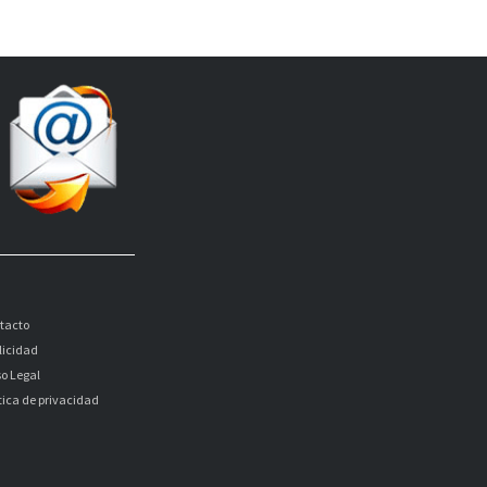
tacto
licidad
so Legal
itica de privacidad