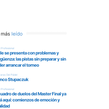
 más
leído