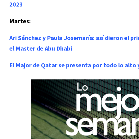
2023
Martes:
Ari Sánchez y Paula Josemaría: así dieron el p
el Master de Abu Dhabi
El Major de Qatar se presenta por todo lo alto 