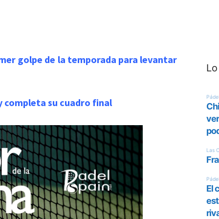
rimer golpe de la temporada para levantar
Lo
y completa su cuadro final