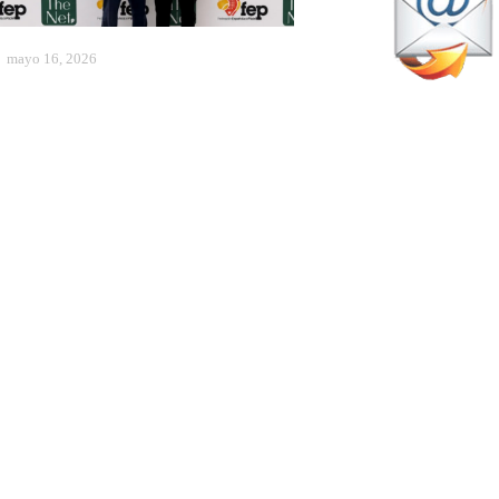
mayo 16, 2026
lianza de la Federación
spañola de Pádel para impulsar
a formación de entrenadores
Actualidad
marzo 22, 2026
ancún no permite más
orpresas: duelo en lo alto del