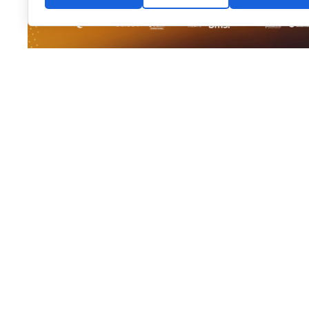
El pádel base internacional vuelve a fijar su mirada e
Alhaurín de la Torre
se prepara para albergar la
sext
Málaga
, uno de los torneos más longevos y consolid
Internacional de Pádel (FIP)
, cuya estructura se desp
Organizado por la
Federación Andaluza de Pádel (F
Diputación de Málaga
y el
Ayuntamiento de Alhaurín
las instituciones locales por el fomento del deporte b
como referente en la organización de eventos deport
Una vitrina internacional: 350 dep
La competición contará con la participación de
alred