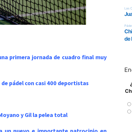
 una primera jornada de cuadro final muy
En
 de pádel con casi 400 deportistas
Ch
oyano y Gil la pelea total
ma un nuevo e importante patrocinio en