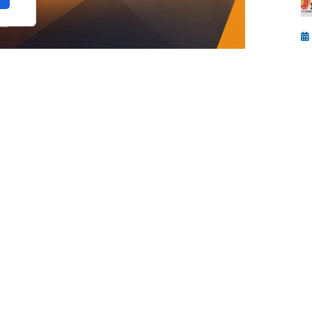
A
E
l
n la provincia de Málaga. La localidad de
a edición del FIP Promises Diputación de
ados del circuito de menores de la
Federación
liega en cuatro continentes.
AP)
con el patrocinio y colaboración de la
 de la Torre
, la prueba apuntala la apuesta de
ase y la proyección internacional de la región
ivos.
ortistas de 9 países
C
s
edor de 350 jóvenes deportistas