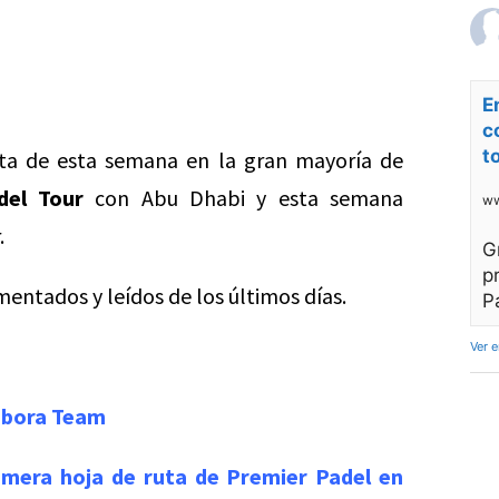
E
c
t
sta de esta semana en la gran mayoría de
del Tour
con Abu Dhabi y esta semana
ww
.
G
p
mentados y leídos de los últimos días.
P
Ver 
Vibora Team
rimera hoja de ruta de Premier Padel en