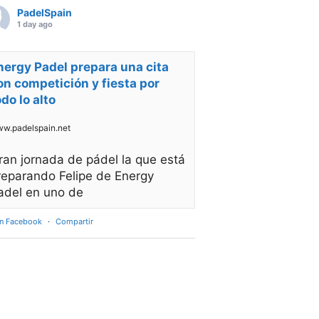
PadelSpain
1 day ago
nergy Padel prepara una cita
on competición y fiesta por
odo lo alto
w.padelspain.net
ran jornada de pádel la que está
reparando Felipe de Energy
adel en uno de
en Facebook
·
Compartir