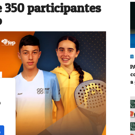
 350 participantes
o
P
c
a
u
o