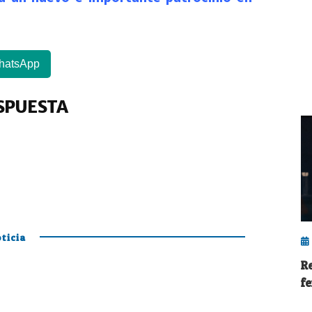
hatsApp
SPUESTA
ticia
R
f