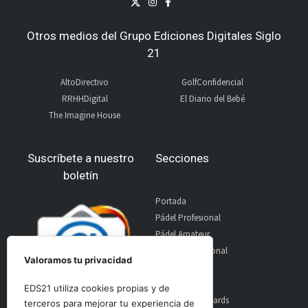
Otros medios del Grupo Ediciones Digitales Siglo
21
AltoDirectivo
GolfConfidencial
RRHHDigital
El Diario del Bebé
The Imagine House
Suscríbete a nuestro
Secciones
boletín
Portada
Pádel Profesional
Pádel Amateur
Pádel Internacional
Valoramos tu privacidad
Entrevistas
Material
EDS21 utiliza cookies propias y de
World Padel Awards
terceros para mejorar tu experiencia de