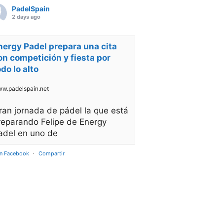
PadelSpain
2 days ago
nergy Padel prepara una cita
on competición y fiesta por
odo lo alto
w.padelspain.net
ran jornada de pádel la que está
reparando Felipe de Energy
adel en uno de
en Facebook
·
Compartir