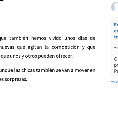
E
c
t
que también hemos vivido unos días de
 nuevas que agitan la competición y que
ww
que unos y otros pueden ofrecer.
G
p
unque las chicas también se van a mover en
P
es sorpresas.
Ver 