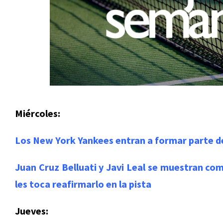
Miércoles:
Los New York Yankees entran a formar parte de
Juan Cruz Belluati y Javi Leal se muestran com
les toca reafirmarlo en la pista
Jueves: