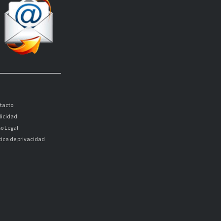
tacto
licidad
so Legal
itica de privacidad