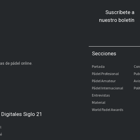
Suscríbete a
nuestro boletín
Secciones
as de pádel online.
Portada
Con
Pádel Profesional
Pub
Pádel Amateur
Avi
Pádel Internacional
Pol
Entrevistas
Material
World Padel Awards
Digitales Siglo 21
l
bé