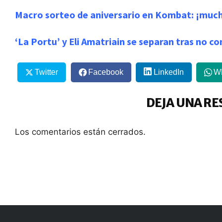
Macro sorteo de aniversario en Kombat: ¡much
‘La Portu’ y Eli Amatriain se separan tras no c
Twitter
Facebook
LinkedIn
W
DEJA UNA RE
Los comentarios están cerrados.