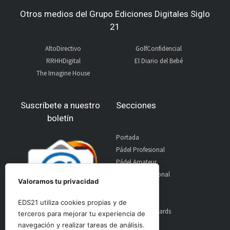
Otros medios del Grupo Ediciones Digitales Siglo
21
AltoDirectivo
GolfConfidencial
RRHHDigital
El Diario del Bebé
The Imagine House
Suscríbete a nuestro
Secciones
boletín
Portada
Pádel Profesional
Pádel Amateur
Pádel Internacional
Valoramos tu privacidad
Entrevistas
Material
EDS21 utiliza cookies propias y de
World Padel Awards
terceros para mejorar tu experiencia de
Contacto
navegación y realizar tareas de análisis.