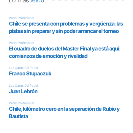
Lo más
leído