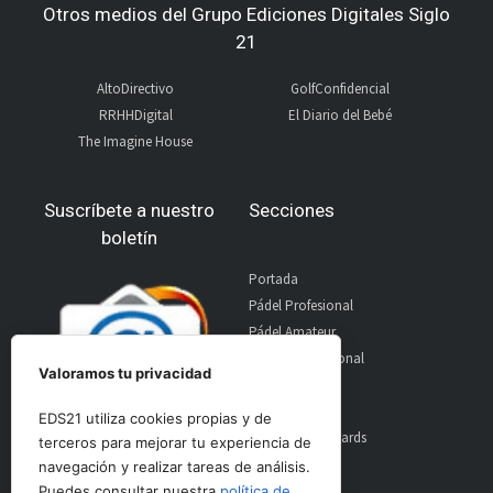
Otros medios del Grupo Ediciones Digitales Siglo
21
AltoDirectivo
GolfConfidencial
RRHHDigital
El Diario del Bebé
The Imagine House
Suscríbete a nuestro
Secciones
boletín
Portada
Pádel Profesional
Pádel Amateur
Pádel Internacional
Valoramos tu privacidad
Entrevistas
Material
EDS21 utiliza cookies propias y de
World Padel Awards
terceros para mejorar tu experiencia de
Contacto
navegación y realizar tareas de análisis.
Publicidad
Puedes consultar nuestra
política de