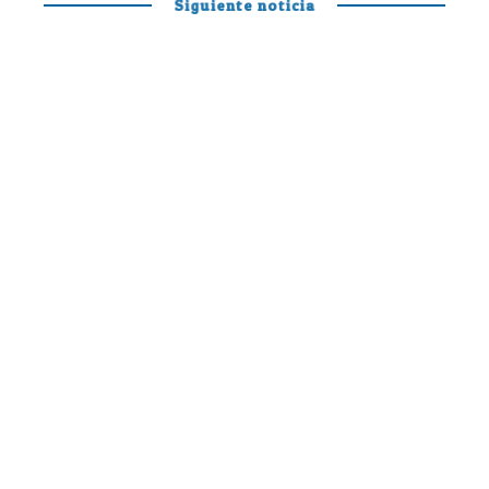
Siguiente noticia
PÁDEL PROFESIONAL
Otro día en la
oficina de Mariano
y Curro para
disfrutar y soñar