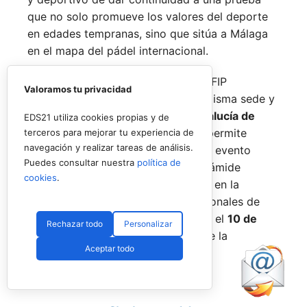
que no solo promueve los valores del deporte
en edades tempranas, sino que sitúa a Málaga
en el mapa del pádel internacional.
De forma paralela al desarrollo del FIP
Valoramos tu privacidad
Promises, la FAP organizará en la misma sede y
fechas los
Internacionales de Andalucía de
EDS21 utiliza cookies propias y de
Menores 2026
. Esta cita paralela permite
terceros para mejorar tu experiencia de
navegación y realizar tareas de análisis.
incorporar la categoría
benjamín
al evento
Puedes consultar nuestra
política de
global, completando así toda la pirámide
cookies
.
formativa.
El plazo para registrarse en la
categoría benjamín de los Internacionales de
Andalucía permanece abierto hasta el
10 de
Rechazar todo
Personalizar
agosto
a través de la web oficial de la
Aceptar todo
Federación.