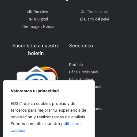
AltoDirectivo
GolfConfidencial
RRHHDigital
El Diario del Bebé
The Imagine House
Suscríbete a nuestro
Secciones
boletín
Portada
Pádel Profesional
Pádel Amateur
Pádel Internacional
Valoramos tu privacidad
Entrevistas
Material
EDS21 utiliza cookies propias y de
World Padel Awards
terceros para mejorar tu experiencia de
Contacto
navegación y realizar tareas de análisis.
Publicidad
Puedes consultar nuestra
política de
Aviso Legal
cookies
.