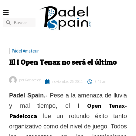
Pádel Amateur
El I Open Tenax no será el último
por
Redaccion
noviembre 26, 2011
9:41 am
Padel Spain.-
Pese a la amenaza de lluvia
Open Tenax-
y mal tiempo, el I
Padelcoca
fue un rotundo éxito tanto
organizativo como del nivel de juego. Todos