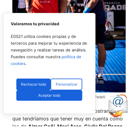
Valoramos tu privacidad
EDS21 utiliza cookies propias y de
terceros para mejorar tu experiencia de
navegación y realizar tareas de análisis.
Puedes consultar nuestra
política de
cookies
.
Rechazar todo
Personalizar
Aceptar todo
Coello y Galán, dos rivales fantásticos (Premier Padel)
Nombres propios que se han ido mostrando y
que tendríamos que tener muy en cuenta como
los de
Aimar Goñi, Maxi Arce, Giulia Dal Pozzo,
más recientemente
Javi Leal
y
Fran Guerrero
y