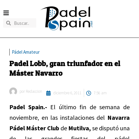
Pádel Amateur
Padel Lobb, gran triunfador en el
Máster Navarro
por
Redaccion
diciembre 6, 2011
7:56 am
Padel Spain.-
El último fin de semana de
noviembre, en las instalaciones del
Navarra
Pádel Máster Club
de
Mutilva,
se disputó una
de las grandes fiestas del pádel