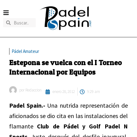
Pádel Amateur
Estepona se vuelca con el I Torneo
Internacional por Equipos
por
Redaccion
enero 28, 2012
9:29 am
Padel Spain.-
Una nutrida representación de
aficionados se dio cita en las instalaciones del
flamante
Club de Pádel y Golf Padel N
Sports
. Justo después del desfile inaugural,