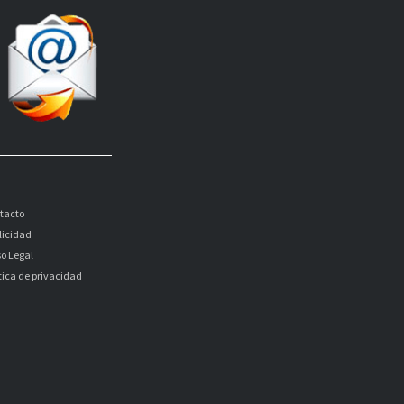
tacto
licidad
so Legal
itica de privacidad