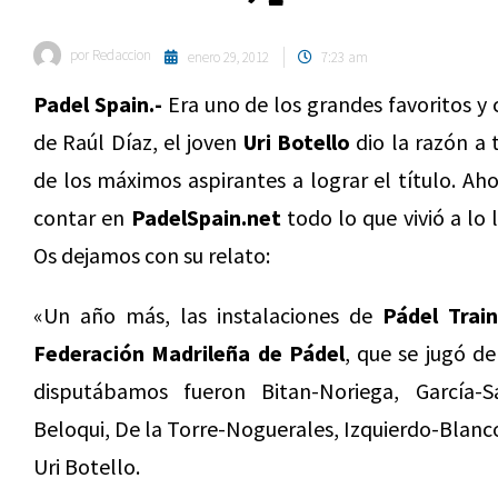
por
Redaccion
enero 29, 2012
7:23 am
Padel Spain.-
Era uno de los grandes favoritos y
de Raúl Díaz, el joven
Uri Botello
dio la razón a
de los máximos aspirantes a lograr el título. Ah
contar en
PadelSpain.net
todo lo que vivió a lo
Os dejamos con su relato:
«Un año más, las instalaciones de
Pádel Trai
Federación Madrileña de Pádel
, que se jugó de
disputábamos fueron Bitan-Noriega, García-
Beloqui, De la Torre-Noguerales, Izquierdo-Blanc
Uri Botello.