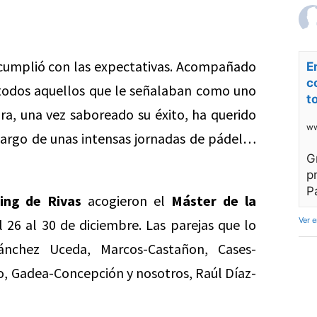
 cumplió con las expectativas. Acompañado
E
c
 todos aquellos que le señalaban como uno
t
ora, una vez saboreado su éxito, ha querido
ww
 largo de unas intensas jornadas de pádel…
G
p
P
ning de Rivas
acogieron el
Máster de la
Ver 
l 26 al 30 de diciembre. Las parejas que lo
Sánchez Uceda, Marcos-Castañon, Cases-
o, Gadea-Concepción y nosotros, Raúl Díaz-