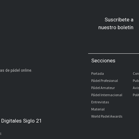
Suscríbete a
nuestro boletín
Secciones
as de pádel online.
Portada
Con
Pádel Profesional
Pub
Pádel Amateur
Avi
Pádel Internacional
Pol
Entrevistas
Material
World Padel Awards
Digitales Siglo 21
l