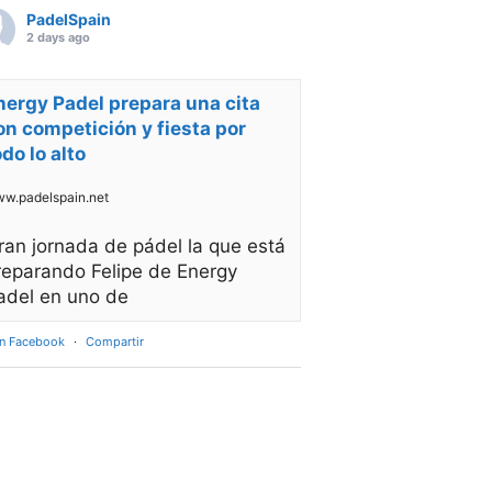
PadelSpain
2 days ago
nergy Padel prepara una cita
on competición y fiesta por
odo lo alto
w.padelspain.net
ran jornada de pádel la que está
reparando Felipe de Energy
adel en uno de
en Facebook
·
Compartir