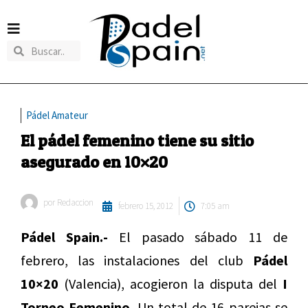
Pádel Amateur
El pádel femenino tiene su sitio
asegurado en 10×20
por
Redaccion
febrero 15, 2012
7:05 am
Pádel Spain.-
El pasado sábado 11 de
febrero, las instalaciones del club
Pádel
10×20
(Valencia), acogieron la disputa del
I
Torneo Femenino
. Un total de 16 parejas se