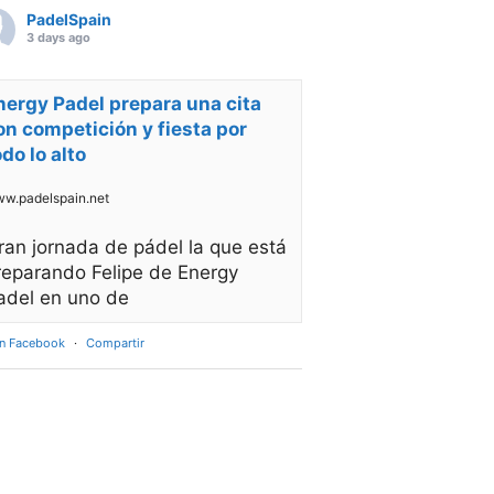
PadelSpain
3 days ago
nergy Padel prepara una cita
on competición y fiesta por
odo lo alto
w.padelspain.net
ran jornada de pádel la que está
reparando Felipe de Energy
adel en uno de
en Facebook
·
Compartir