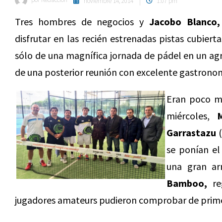
noviembre 14, 2014
1:07 pm
Tres hombres de negocios y
Jacobo Blanco
disfrutar en las recién estrenadas pistas cubier
sólo de una magnífica jornada de pádel en un ag
de una posterior reunión con excelente gastrono
Eran poco má
miércoles,
Garrastazu
(
se ponían el
una gran ar
Bamboo,
reg
jugadores amateurs pudieron comprobar de primer