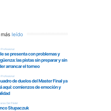
 más
leído