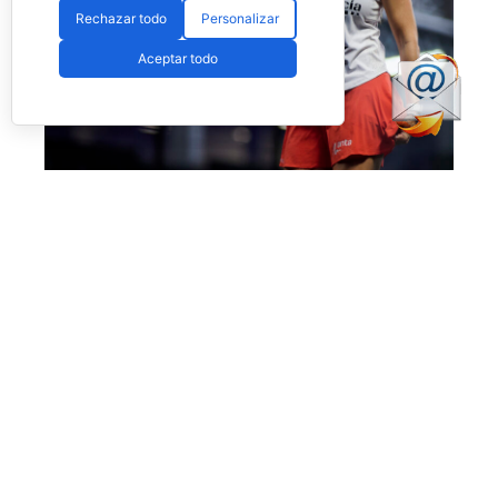
Rechazar todo
Personalizar
Aceptar todo
No fue el día de Salazar en Londres (Premier Padel)
Más allá de esta polémica, que esperamos no
vuelva a ocurrir, el día nos dejó también la
enorme victoria de
Bea Caldera
y
Carmen
Goenaga
ante unas desdibujadas y casi
desaparecidas
Aranza Osoro
y
Alejandra
Salazar,
quienes estuvieron muy por debajo del
nivel que suelen mostrar. Las dos españolas les
pasaron por encima con un
doble 6-1
en
apenas una hora de juego.