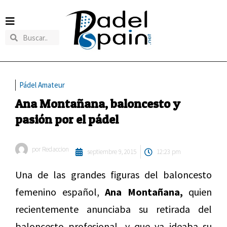
Pádel Amateur
Ana Montañana, baloncesto y
pasión por el pádel
por
Redaccion
septiembre 9, 2015
12:23 pm
Una de las grandes figuras del baloncesto
femenino español,
Ana Montañana,
quien
recientemente anunciaba su retirada del
baloncesto profesional, y que ya ideaba su