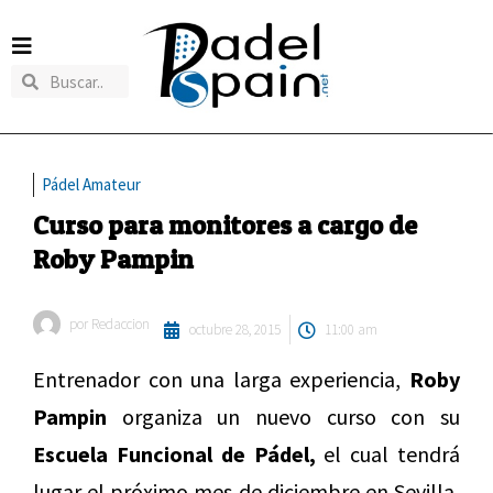
Pádel Amateur
Curso para monitores a cargo de
Roby Pampin
por
Redaccion
octubre 28, 2015
11:00 am
Entrenador con una larga experiencia,
Roby
Pampin
organiza un nuevo curso con su
Escuela Funcional de Pádel,
el cual tendrá
lugar el próximo mes de diciembre en Sevilla,