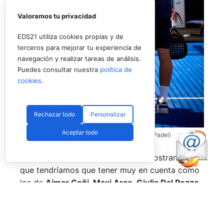
Valoramos tu privacidad
EDS21 utiliza cookies propias y de
terceros para mejorar tu experiencia de
navegación y realizar tareas de análisis.
Puedes consultar nuestra
política de
cookies
.
Rechazar todo
Personalizar
Aceptar todo
Coello y Galán, dos rivales fantásticos (Premier Padel)
Nombres propios que se han ido mostrando y
que tendríamos que tener muy en cuenta como
los de
Aimar Goñi, Maxi Arce, Giulia Dal Pozzo,
más recientemente
Javi Leal
y
Fran Guerrero
y
otros como los de
Miguel Lamperti
o
Alejandra
Salazar,
a los que siempre recordaremos, y que