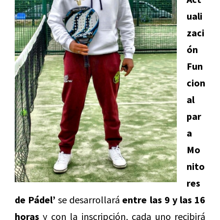
uali
zaci
ón
Fun
cion
al
par
a
Mo
nito
res
de Pádel’
se desarrollará
e
ntre las 9 y las 16
horas
y con la inscripción, cada uno recibirá