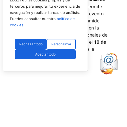
EDS21 utiliza cookies propias y de
Menores 2026
. Esta cita paralela permite
terceros para mejorar tu experiencia de
navegación y realizar tareas de análisis.
incorporar la categoría
benjamín
al evento
Puedes consultar nuestra
política de
global, completando así toda la pirámide
cookies
.
formativa.
El plazo para registrarse en la
categoría benjamín de los Internacionales de
Andalucía permanece abierto hasta el
10 de
Rechazar todo
Personalizar
agosto
a través de la web oficial de la
Aceptar todo
Federación.
Facebook
PadelSpain
2 days ago