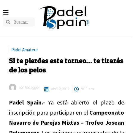
Pádel Amateur
Si te pierdes este torneo… te tirarás
de los pelos
por
Redaccion
abril 2, 2012
9:11 am
Padel Spain.-
Ya está abierto el plazo de
inscripción para participar en el
Campeonato
Navarro de Parejas Mixtas – Trofeo Josean
Peluqueros
. Los máximos responsables de la