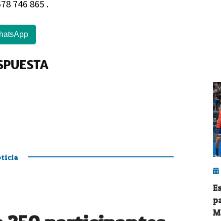
78 746 865 .
hatsApp
SPUESTA
ticia
E
p
M