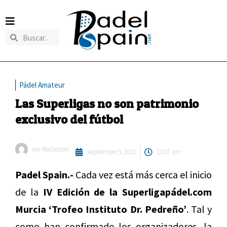
Pádel Amateur
Las Superligas no son patrimonio
exclusivo del fútbol
por
Redaccion
septiembre 9, 2011
11:07 am
Padel Spain.-
Cada vez está más cerca el inicio
de la
IV Edición de la Superligapádel.com
Murcia ‘Trofeo Instituto Dr. Pedreño’
. Tal y
como han confirmado los organizadores, la