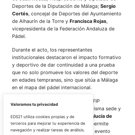
Deportes de la Diputación de Málaga;
Sergio
Cortés
, concejal de Deportes del Ayuntamiento
de Alhaurín de la Torre y
Francisca Rojas
,
vicepresidenta de la Federación Andaluza de
Pádel.
Durante el acto, los representantes
institucionales destacaron el impacto formativo
y deportivo de dar continuidad a una prueba
que no solo promueve los valores del deporte
en edades tempranas, sino que sitúa a Málaga
en el mapa del pádel internacional.
De forma paralela al desarrollo del FIP
Valoramos tu privacidad
Promises, la FAP organizará en la misma sede y
fechas los
Internacionales de Andalucía de
EDS21 utiliza cookies propias y de
Menores 2026
. Esta cita paralela permite
terceros para mejorar tu experiencia de
navegación y realizar tareas de análisis.
incorporar la categoría
benjamín
al evento