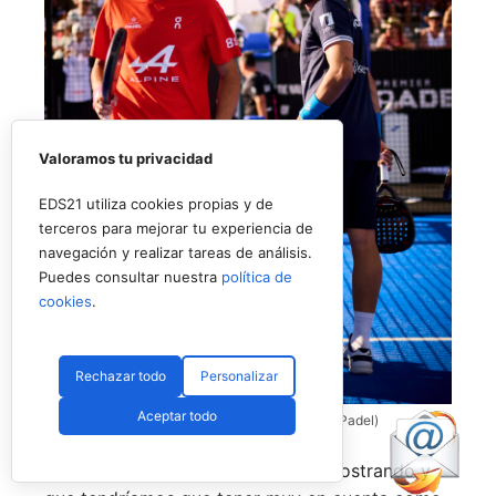
Valoramos tu privacidad
EDS21 utiliza cookies propias y de
terceros para mejorar tu experiencia de
navegación y realizar tareas de análisis.
Puedes consultar nuestra
política de
cookies
.
Rechazar todo
Personalizar
Aceptar todo
Coello y Galán, dos rivales fantásticos (Premier Padel)
Nombres propios que se han ido mostrando y