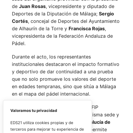
de
Juan Rosas
, vicepresidente y diputado de
Deportes de la Diputación de Málaga;
Sergio
Cortés
, concejal de Deportes del Ayuntamiento
de Alhaurín de la Torre y
Francisca Rojas
,
vicepresidenta de la Federación Andaluza de
Pádel.
Durante el acto, los representantes
institucionales destacaron el impacto formativo
y deportivo de dar continuidad a una prueba
que no solo promueve los valores del deporte
en edades tempranas, sino que sitúa a Málaga
en el mapa del pádel internacional.
De forma paralela al desarrollo del FIP
Valoramos tu privacidad
Promises, la FAP organizará en la misma sede y
fechas los
Internacionales de Andalucía de
EDS21 utiliza cookies propias y de
Menores 2026
. Esta cita paralela permite
terceros para mejorar tu experiencia de