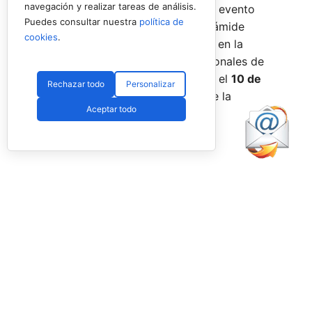
navegación y realizar tareas de análisis.
incorporar la categoría
benjamín
al evento
Puedes consultar nuestra
política de
global, completando así toda la pirámide
cookies
.
formativa.
El plazo para registrarse en la
categoría benjamín de los Internacionales de
Andalucía permanece abierto hasta el
10 de
Rechazar todo
Personalizar
agosto
a través de la web oficial de la
Aceptar todo
Federación.
Facebook
PadelSpain
1 day ago