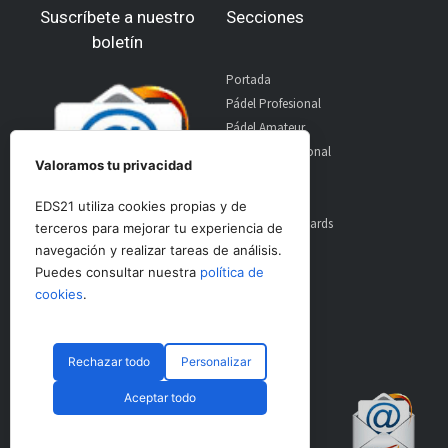
Suscríbete a nuestro
Secciones
boletín
Portada
Pádel Profesional
Pádel Amateur
Pádel Internacional
Valoramos tu privacidad
Entrevistas
Material
EDS21 utiliza cookies propias y de
World Padel Awards
terceros para mejorar tu experiencia de
Contacto
navegación y realizar tareas de análisis.
Publicidad
Puedes consultar nuestra
política de
Aviso Legal
cookies
.
Rechazar todo
Personalizar
© CopyRight 2024 PadelSpain
Aceptar todo