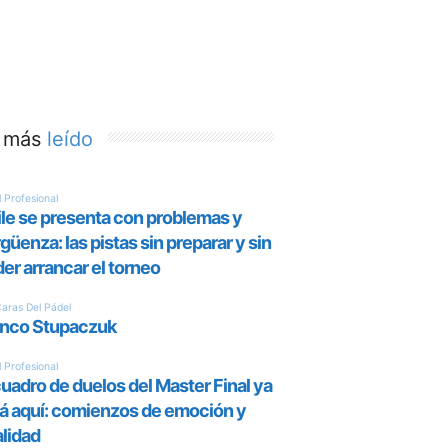
 más
leído