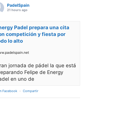
PadelSpain
21 hours ago
nergy Padel prepara una cita
on competición y fiesta por
odo lo alto
w.padelspain.net
ran jornada de pádel la que está
reparando Felipe de Energy
adel en uno de
en Facebook
·
Compartir