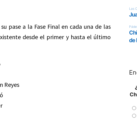
 su pase a la Fase Final en cada una de las
istente desde el primer y hasta el último
o
En
an Reyes
ló
Ch
r
l