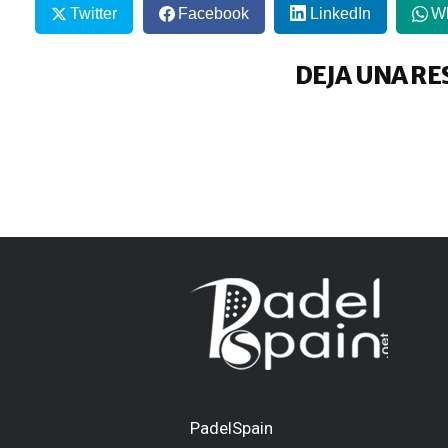
Twitter
Facebook
LinkedIn
W
DEJA UNA RE
PadelSpain